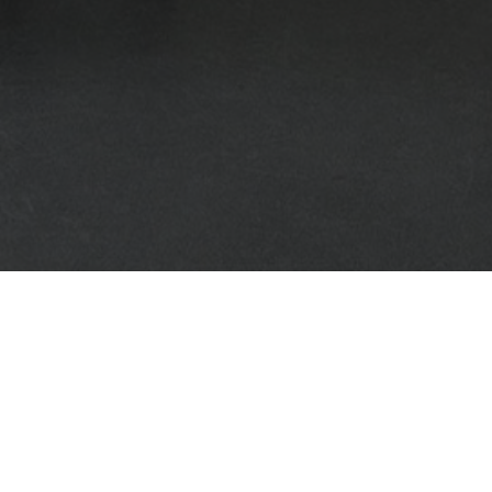
MERKS MONTAGE
Het montagebedrijf waar kennis,
ervaring en vakmanschap samensmelten.
Merks Montage te Sint-Oedenrode is uw adres voor de gehele
verbouwing. Merks Montage specialiseert zich in
keukenmontage, keukenrenovatie, badkamersrenovatie en